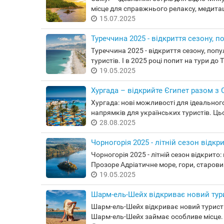
місце для справжнього релаксу, медитаці
15.07.2025
Туреччина 2025 - відкриття сезону, п
Туреччина 2025 - відкриття сезону, поп
туристів. І в 2025 році попит на тури до
19.05.2025
Хургада – відкрийте Єгипет разом з Co
Хургада: нові можливості для ідеальног
напрямків для українських туристів. Цьо
28.08.2025
Чорногорія 2025 - літній сезон відк
Чорногорія 2025 - літній сезон відкрит
Прозоре Адріатичне море, гори, старовин
19.05.2025
Шарм-ель-Шейх відкриває новий тури
Шарм-ель-Шейх відкриває новий туристич
Шарм-ель-Шейх займає особливе місце. Со