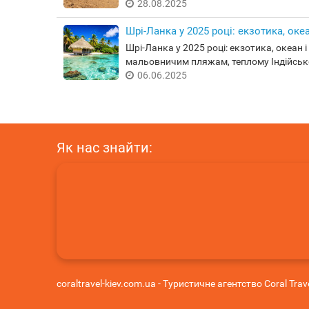
28.08.2025
Шрі-Ланка у 2025 році: екзотика, оке
Шрі-Ланка у 2025 році: екзотика, океан 
мальовничим пляжам, теплому Індійськ
06.06.2025
Як нас знайти:
coraltravel-kiev.com.ua - Туристичне агентство Coral Trave