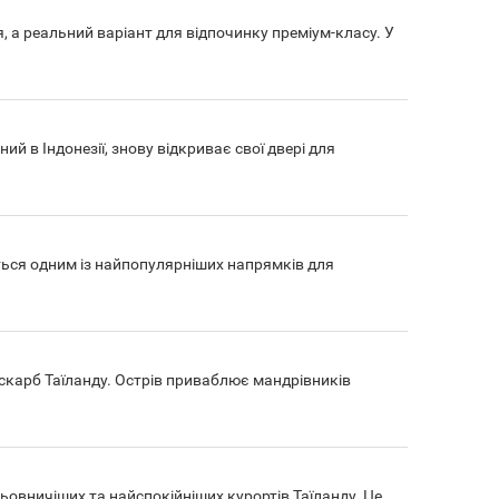
, а реальний варіант для відпочинку преміум-класу. У
й в Індонезії, знову відкриває свої двері для
ються одним із найпопулярніших напрямків для
 скарб Таїланду. Острів приваблює мандрівників
льовничіших та найспокійніших курортів Таїланду. Це