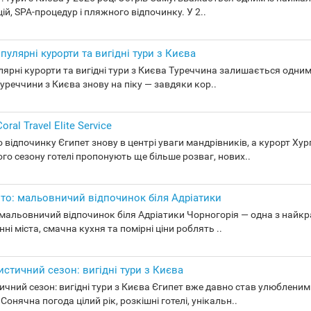
й, SPA-процедур і пляжного відпочинку. У 2..
опулярні курорти та вигідні тури з Києва
улярні курорти та вигідні тури з Києва Туреччина залишається одни
 Туреччини з Києва знову на піку — завдяки кор..
ral Travel Elite Service
о відпочинку Єгипет знову в центрі уваги мандрівників, а курорт Х
го сезону готелі пропонують ще більше розваг, нових..
рито: мальовничий відпочинок біля Адріатики
о: мальовничий відпочинок біля Адріатики Чорногорія — одна з найкр
ні міста, смачна кухня та помірні ціни роблять ..
стичний сезон: вигідні тури з Києва
ний сезон: вигідні тури з Києва Єгипет вже давно став улюбленим н
нячна погода цілий рік, розкішні готелі, унікальн..