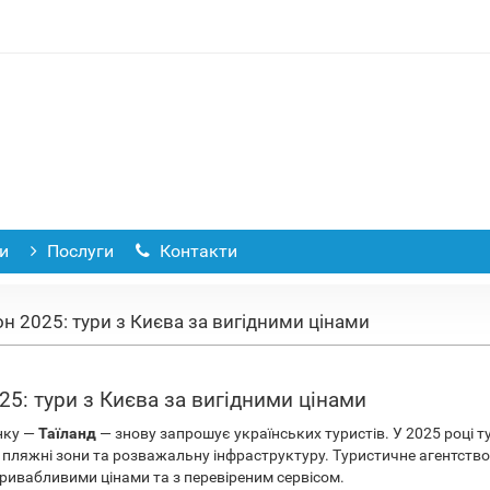
и
Послуги
Контакти
н 2025: тури з Києва за вигідними цінами
25: тури з Києва за вигідними цінами
нку —
Таїланд
— знову запрошує українських туристів. У 2025 році тур
лі, пляжні зони та розважальну інфраструктуру. Туристичне агентств
ривабливими цінами та з перевіреним сервісом.