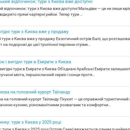
ський відпочинок: тури з Києва вже доступні
й відпочинок: тури з Києва вже доступні Мальдіви — це не лише мрія
ідкрито прямі чартерні рейси. Тепер тури ..
гідні тури з Києва вже у продажу
і тури з Києва вже у продажу Екзотичний острів Балі, що розташовани
 на подорожі до цієї тропічної перлини стрімк..
к і вигідні тури в Емірати з Києва
і вигідні тури в Емірати з Києва Об'єднані Арабські Емірати залиша
сучасні міста, першокласний сервіс і сонце протя..
Києва на головний курорт Таїланду
єва на головний курорт Таїланду Пхукет — це справжній туристичний
ачною кухнею, різноманітними розвагами та комфортни..
нку: тури з Києва у 2025 році
у: тури з Києва у 2025 році Острів Самуї вважається одним із найма