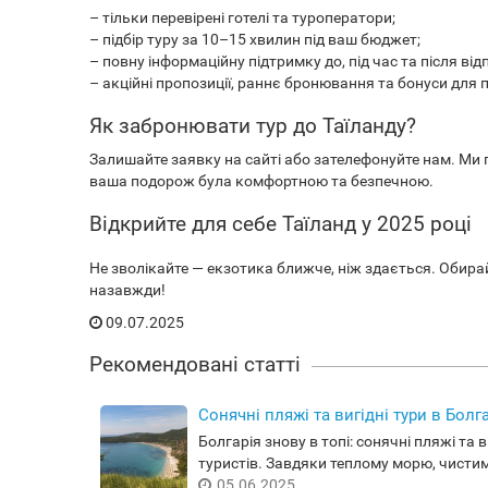
– тільки перевірені готелі та туроператори;
– підбір туру за 10–15 хвилин під ваш бюджет;
– повну інформаційну підтримку до, під час та після від
– акційні пропозиції, раннє бронювання та бонуси для п
Як забронювати тур до Таїланду?
Залишайте заявку на сайті або зателефонуйте нам. М
ваша подорож була комфортною та безпечною.
Відкрийте для себе Таїланд у 2025 році
Не зволікайте — екзотика ближче, ніж здається. Обир
назавжди!
09.07.2025
Рекомендовані статті
Cонячні пляжі та вигідні тури в Болг
Болгарія знову в топі: сонячні пляжі та
туристів. Завдяки теплому морю, чистим
05.06.2025