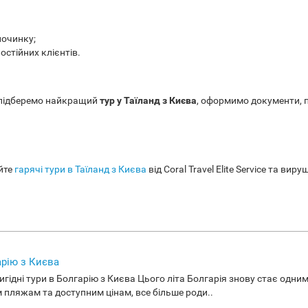
починку;
остійних клієнтів.
и підберемо найкращий
тур у Таїланд з Києва
, оформимо документи, п
айте
гарячі тури в Таїланд з Києва
від Coral Travel Elite Service та в
арію з Києва
 вигідні тури в Болгарію з Києва Цього літа Болгарія знову стає одн
 пляжам та доступним цінам, все більше роди..