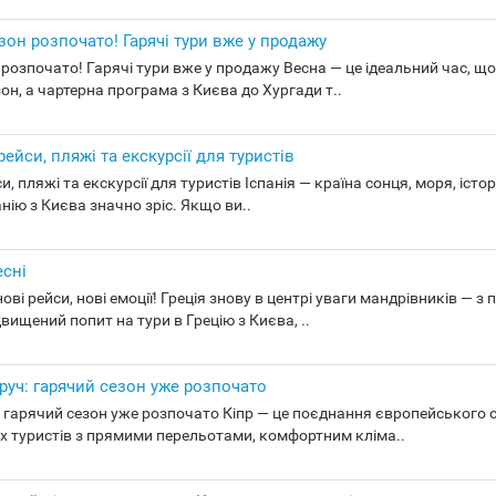
он розпочато! Гарячі тури вже у продажу
розпочато! Гарячі тури вже у продажу Весна — це ідеальний час, що
он, а чартерна програма з Києва до Хургади т..
рейси, пляжі та екскурсії для туристів
и, пляжі та екскурсії для туристів Іспанія — країна сонця, моря, істо
анію з Києва значно зріс. Якщо ви..
есні
ові рейси, нові емоції! Греція знову в центрі уваги мандрівників — 
вищений попит на тури в Грецію з Києва, ..
руч: гарячий сезон уже розпочато
: гарячий сезон уже розпочато Кіпр — це поєднання європейського 
х туристів з прямими перельотами, комфортним кліма..