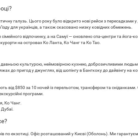
році?
ичну галузь. Цього року було відкрито нові рейси з пересадками у 
’їзду для українців, а також скасовано низку ковідних обмежень.
для сімейного відпочинку, а на Самуї — оновлено спа-центри та йога-
курорти на островах Ко Ланта, Ко Чанг та Ко Тао.
на з давньою культурою, неймовірною кухнею, доброзичливими людь
яжах до пригод у джунглях, від шопінгу в Бангкоку до дайвінгу на к
ть від $850 за 10 ночей із перельотом, трансфером та сніданками. Co
екскурсійні програми.
я, Ко Чанг.
 Дубаї.
ce?
рів по екзотиці. Офіс розташований у Києві (Оболонь). Ми гарантуєм