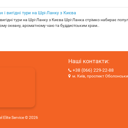
ан і вигідні тури на Шрі-Ланку з Києва
і вигідні тури на Шрі-Ланку з Києва Шрі-Ланка стрімко набирає поп
ому океану, ароматному чаю та буддистським храм..
Наші контакти:
+38 (066) 229-22-88
м. Київ, проспект Оболонськи
l Elite Service © 2026