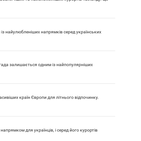
м із найулюбленіших напрямків серед українських
ургада залишається одним із найпопулярніших
асивіших країн Європи для літнього відпочинку.
апрямком для українців, і серед його курортів