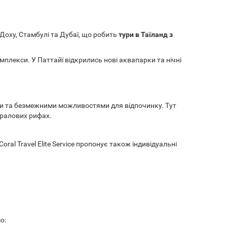
Доху, Стамбулі та Дубаї, що робить
тури в Таїланд з
комплекси. У Паттайї відкрились нові аквапарки та нічні
ми та безмежними можливостями для відпочинку. Тут
оралових рифах.
ral Travel Elite Service пропонує також індивідуальні
о: