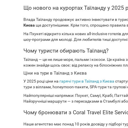
Що нового на курортах Таїланду у 2025 
Влада Таїланду продовжує активно інвестувати в турист
Києва
ще доступнішими. Крім того, спрощено правила в
На Пхукеті відкрито кілька нових all-inclusive готелів 
шоу-програми для молоді. Для любителів тиші доступні 
Чому туристи обирають Таїланд?
Таїланд — це не лише море, пальми і кокоси. Це краї
кожен знайде щось своє: від релаксу на білосніжних пл
Ціни на тури в Таїланд з Києва
У 2025 році ціни на
гарячі тури в Таїланд з Києва
стартую
тури з віллами, honeymoon-пакети, SPA-тури та групові 
Найпопулярніші напрямки: Пхукет, Самуї, Крабі, Паттай
Найзручніші маршрути — з пересадками в Стамбулі або
Чому бронювати з Coral Travel Elite Servi
Наше агентство має понад 10 років досвіду у підборі ту