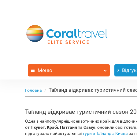
Меню
Відгук
Таїланд відкриває туристичний сезо
Головна
Таїланд відкриває туристичний сезон 20
Одна з найпопулярніших екзотичних країн для відпочи
от
Пхукет, Крабі, Паттайя та Самуї
, оновили свої готе
підготувало найактуальніші
тури в Таїланд з Києва
за п