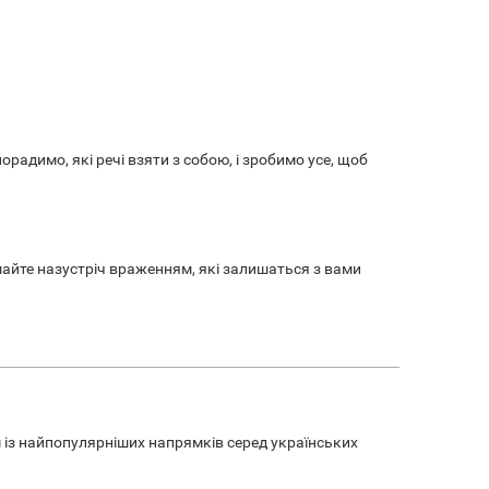
орадимо, які речі взяти з собою, і зробимо усе, щоб
ирушайте назустріч враженням, які залишаться з вами
им із найпопулярніших напрямків серед українських