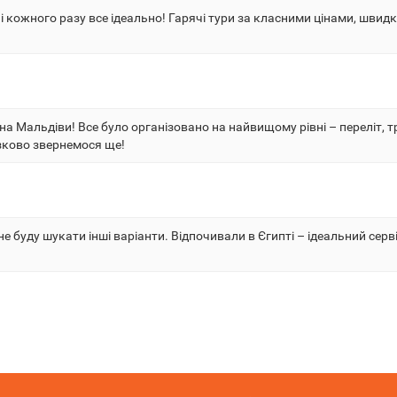
чі, і кожного разу все ідеально! Гарячі тури за класними цінами, шв
ж на Мальдіви! Все було організовано на найвищому рівні – переліт, 
зково звернемося ще!
 не буду шукати інші варіанти. Відпочивали в Єгипті – ідеальний се