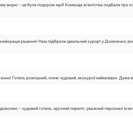
емному морю – це була подорож мрії! Команда агентства подбала про к
 найкраще рішення! Нам підібрали ідеальний курорт у Домінікані, вс
нно! Готель розкішний, пляж чудовий, екскурсії неймовірні. Дуже вдяч
оволені – чудовий готель, зручний переліт, уважний персонал аген