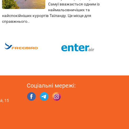
Самуї вважається одним із
наймальовничіших та
турис
найспокійніших курортів Таїланду. Це місце для
мандр
справжнього..
Соціальні мережі:
й, 15