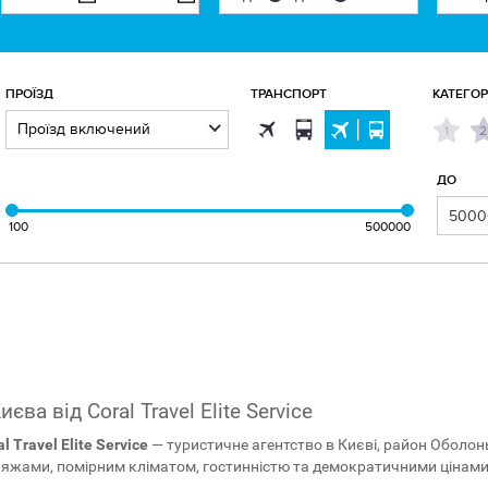
ПРОЇЗД
ТРАНСПОРТ
КАТЕГО
1
2
ДО
100
500000
ва від Coral Travel Elite Service
l Travel Elite Service
— туристичне агентство в Києві, район Оболонь,
пляжами, помірним кліматом, гостинністю та демократичними цінами.