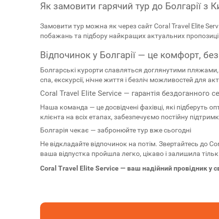
Як замовити гарячий тур до Болгарії з К
Замовити тур можна як через сайт Coral Travel Elite Ser
побажань та підбору найкращих актуальних пропозицій
Відпочинок у Болгарії — це комфорт, без
Болгарські курорти славляться доглянутими пляжами, м
спа, екскурсії, нічне життя і безліч можливостей для 
Coral Travel Elite Service — гарантія бездоганного с
Наша команда — це досвідчені фахівці, які підберуть 
клієнта на всіх етапах, забезпечуємо постійну підтрим
Болгарія чекає — забронюйте тур вже сьогодні
Не відкладайте відпочинок на потім. Звертайтесь до Cor
ваша відпустка пройшла легко, цікаво і залишила тільк
Coral Travel Elite Service — ваш надійний провідник у с