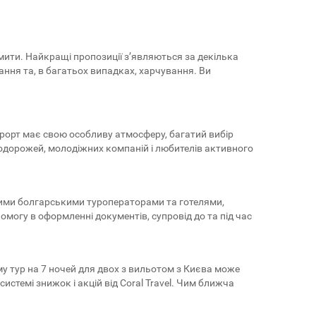
омити. Найкращі пропозиції з’являються за декілька
вання та, в багатьох випадках, харчування. Ви
урорт має свою особливу атмосферу, багатий вибір
х подорожей, молодіжних компаній і любителів активного
еними болгарськими туроператорами та готелями,
омогу в оформленні документів, супровід до та під час
ому тур на 7 ночей для двох з вильотом з Києва може
стемі знижок і акцій від Coral Travel. Чим ближча