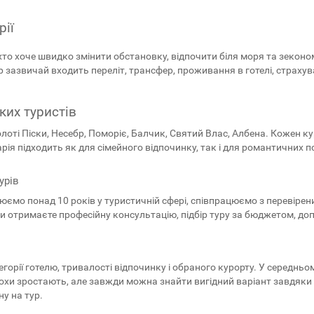
рії
х, хто хоче швидко змінити обстановку, відпочити біля моря та зекон
ур зазвичай входить переліт, трансфер, проживання в готелі, страху
ких туристів
оті Піски, Несебр, Поморіє, Балчик, Святий Влас, Албена. Кожен к
лгарія підходить як для сімейного відпочинку, так і для романтични
урів
юємо понад 10 років у туристичній сфері, співпрацюємо з перевір
ви отримаєте професійну консультацію, підбір туру за бюджетом, доп
егорії готелю, тривалості відпочинку і обраного курорту. У середнь
рохи зростають, але завжди можна знайти вигідний варіант завдяки си
у на тур.