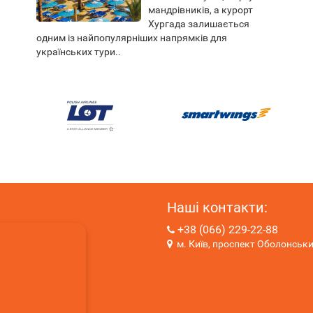
мандрівників, а курорт
Хургада залишається
одним із найпопулярніших напрямків для
українських тури..
Наші контакти:
+38 (066) 229-22-88
м. Київ, проспект Оболонськи