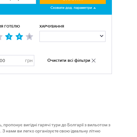
Сховати дод. параметри
РІЯ ГОТЕЛЮ
ХАРЧУВАННЯ
3
4
5
грн
Очистити всі фільтри
 пропонує вигідні гарячі тури до Болгарії з вильотом з
 З нами ви легко організуєте свою ідеальну літню