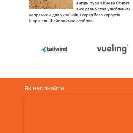
вигідні тури з Києва Єгипет
вже давно став улюбленим
напрямком для українців, і серед його курортів
Шарм-ель-Шейх займає особлив..
Як нас знайти: