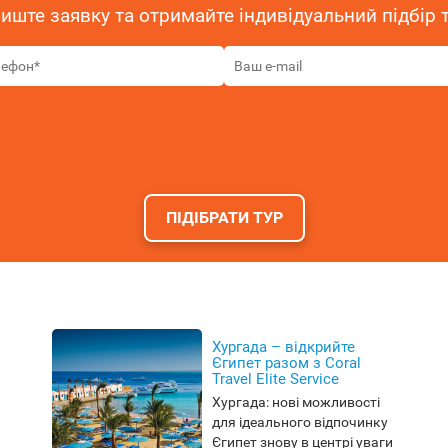
иште заявку та отримайте індивідуальний підбір 
ПІДІБРАТИ ТУР
Хургада – відкрийте
Єгипет разом з Coral
Travel Elite Service
Хургада: нові можливості
для ідеального відпочинку
Єгипет знову в центрі уваги