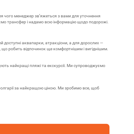
після чого менеджер зв’яжеться з вами для уточнення
уємо трансфер і надамо всю інформацію щодо подорожі.
й доступні аквапарки, атракціони, а для дорослих —
о", що робить відпочинок ще комфортнішим і вигіднішим.
дують найкращі пляжі та екскурсії. Ми супроводжуємо
о Болгарії за найкращою ціною. Ми зробимо все, щоб