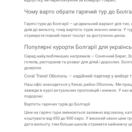
відпустку, не переплачуючи за комфорт і сервіс.
Чому варто обрати гарячий тур до Болга
Гарячі тури до Болгарії — це ідеальний варіант для ти
днів до вильоту, тому вартість турів значно нижча. У т
отримуєте повний пакет послуг за доступною ціною.
Популярні курорти Болгарії для українсь
Серед найулюбленіших напрямків — Сонячний Берег, Зол
готелів, ресторанів та розваг для дітей і дорослих. Бо
дозвілля.
Coral Travel Оболонь — надійний партнер у виборі т
Наш офіс знаходиться у Києві, район Оболонь. Ми прац
завжди в курсі актуальних пропозицій і знижок. У нас 
подорожі.
Вартість гарячих турів до Болгарії
Ціни на гарячі тури змінюються залежно від сезону, кат
коштувати від 450 до 900 євро. У високий сезон ціни т
дата вильоту, тим більше шансів отримати найнижчу цін