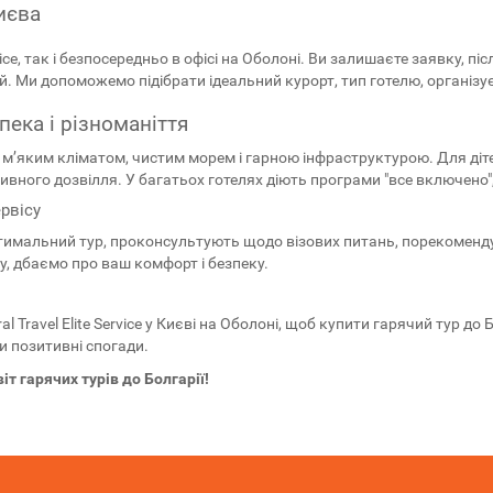
иєва
vice, так і безпосередньо в офісі на Оболоні. Ви залишаєте заявку, 
. Ми допоможемо підібрати ідеальний курорт, тип готелю, організ
пека і різноманіття
’яким кліматом, чистим морем і гарною інфраструктурою. Для діте
активного дозвілля. У багатьох готелях діють програми "все включен
ервісу
оптимальний тур, проконсультують щодо візових питань, порекомен
ку, дбаємо про ваш комфорт і безпеку.
al Travel Elite Service у Києві на Оболоні, щоб купити гарячий тур д
и позитивні спогади.
віт гарячих турів до Болгарії!