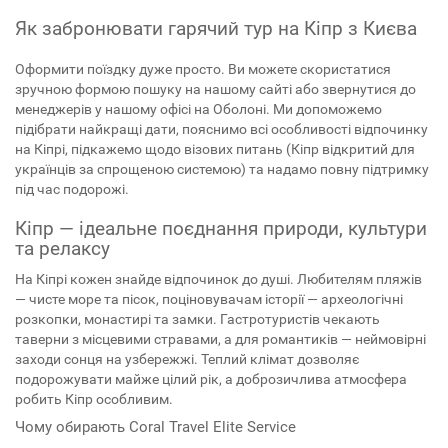
Як забронювати гарячий тур на Кіпр з Києва
Оформити поїздку дуже просто. Ви можете скористатися
зручною формою пошуку на нашому сайті або звернутися до
менеджерів у нашому офісі на Оболоні. Ми допоможемо
підібрати найкращі дати, пояснимо всі особливості відпочинку
на Кіпрі, підкажемо щодо візових питань (Кіпр відкритий для
українців за спрощеною системою) та надамо повну підтримку
під час подорожі.
Кіпр — ідеальне поєднання природи, культури
та релаксу
На Кіпрі кожен знайде відпочинок до душі. Любителям пляжів
— чисте море та пісок, поціновувачам історії — археологічні
розкопки, монастирі та замки. Гастротуристів чекають
таверни з місцевими стравами, а для романтиків — неймовірні
заходи сонця на узбережжі. Теплий клімат дозволяє
подорожувати майже цілий рік, а доброзичлива атмосфера
робить Кіпр особливим.
Чому обирають Coral Travel Elite Service