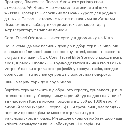
Протарас, Лімасол та Пафос. У кожного регіону своя
атмосфера: Айя-Напа — це молодіжна столиця з нічним
життям, Протарас — спокійний пляжний курорт для родин з
дітьми, а Пафос — історичне місто з античними пам’ятками.
Незалежно від вибору, ви отримаєте чисте море, гарну
інфраструктуру та теплий прийом.
Coral Travel Оболонь — експерти у відпочинку на Кіпрі
Наша команда має великий досвід у підборі турів на Кіпр. Ми
знаємо особливості кожного регіону, готелі, сезонні нюанси та
актуальні знижки. Офіс
Coral Travel Elite Service
знаходиться в
Києві, в районі Оболонь — зручно дістатися як на авто, так і на
метро. У нас ви отримаєте професійну консультацію, швидке
бронювання та повний супровід на всіх етапах подорожі.
Ціни на гарячі тури до Кіпру з Києва
Вартість туру залежить від обраного курорту, тривалості, рівня
готелю та сезону. У середньому гарячий тур на двох на 7 ночей
з вильотом з Києва можна придбати від 550 до 1000 євро. У
високий сезон (червень-серпень) ціни трохи вищі, але завдяки
гарячим пропозиціям ви можете отримати тур з
максимальною вигодою. Ми щодня оновлюємо базу, щоб наші
клієнти отримували лише найактуальніші варіанти.