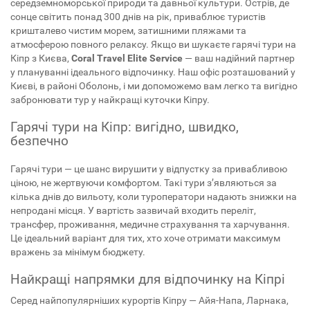
середземноморської природи та давньої культури. Острів, де
сонце світить понад 300 днів на рік, приваблює туристів
кришталево чистим морем, затишними пляжами та
атмосферою повного релаксу. Якщо ви шукаєте гарячі тури на
Кіпр з Києва,
Coral Travel Elite Service
— ваш надійний партнер
у плануванні ідеального відпочинку. Наш офіс розташований у
Києві, в районі Оболонь, і ми допоможемо вам легко та вигідно
забронювати тур у найкращі куточки Кіпру.
Гарячі тури на Кіпр: вигідно, швидко,
безпечно
Гарячі тури — це шанс вирушити у відпустку за привабливою
ціною, не жертвуючи комфортом. Такі тури з’являються за
кілька днів до вильоту, коли туроператори надають знижки на
непродані місця. У вартість зазвичай входить переліт,
трансфер, проживання, медичне страхування та харчування.
Це ідеальний варіант для тих, хто хоче отримати максимум
вражень за мінімум бюджету.
Найкращі напрямки для відпочинку на Кіпрі
Серед найпопулярніших курортів Кіпру — Айя-Напа, Ларнака,